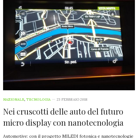
NAZIONALE
,
TECNOLOGIA
23 FEBBRAIO 2018
Nei cruscotti delle auto del futuro
micro display con nanotecnologia
Automotive: con il progetto MILEDI fotonica e nanotecnologie