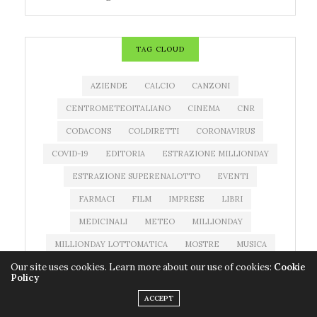
TAG CLOUD
AZIENDE
CALCIO
CANZONI
CENTROMETEOITALIANO
CINEMA
CNR
CODACONS
COLDIRETTI
CORONAVIRUS
COVID-19
EDITORIA
ESTRAZIONE MILLIONDAY
ESTRAZIONE SUPERENALOTTO
EVENTI
FARMACI
FILM
IMPRESE
LIBRI
MEDICINALI
METEO
MILLIONDAY
MILLIONDAY LOTTOMATICA
MOSTRE
MUSICA
Our site uses cookies. Learn more about our use of cookies:
Cookie
NEWS MUSICA
NOTIZIATESTA
Policy
PREVISIONI DEL TEMPO
PREVISIONI METEO
ACCEPT
PROGRAMMI TV
QUOTE SUPERENALOTTO
RAI 1