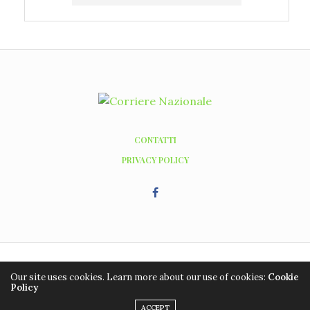
CONTATTI
PRIVACY POLICY
Copyright ©2016 - 2026, Editrice Grafic Coop. Tutti i diritti riservati. Hosting
Our site uses cookies. Learn more about our use of cookies:
Cookie
WordPress by
managedserver.it
Policy
ACCEPT