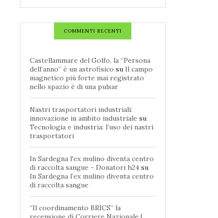
COMMENTI RECENTI
Castellammare del Golfo, la “Persona
dell’anno” è un astrofisico
su
Il campo
magnetico più forte mai registrato
nello spazio è di una pulsar
Nastri trasportatori industriali:
innovazione in ambito industriale
su
Tecnologia e industria: l’uso dei nastri
trasportatori
In Sardegna l'ex mulino diventa centro
di raccolta sangue - Donatori h24
su
In Sardegna l’ex mulino diventa centro
di raccolta sangue
“Il coordinamento BRICS” la
recensione di Corriere Nazionale |