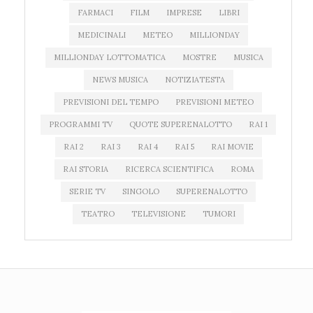
FARMACI
FILM
IMPRESE
LIBRI
MEDICINALI
METEO
MILLIONDAY
MILLIONDAY LOTTOMATICA
MOSTRE
MUSICA
NEWS MUSICA
NOTIZIATESTA
PREVISIONI DEL TEMPO
PREVISIONI METEO
PROGRAMMI TV
QUOTE SUPERENALOTTO
RAI 1
RAI 2
RAI 3
RAI 4
RAI 5
RAI MOVIE
RAI STORIA
RICERCA SCIENTIFICA
ROMA
SERIE TV
SINGOLO
SUPERENALOTTO
TEATRO
TELEVISIONE
TUMORI