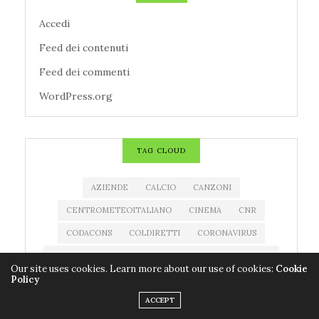
Accedi
Feed dei contenuti
Feed dei commenti
WordPress.org
TAG CLOUD
AZIENDE
CALCIO
CANZONI
CENTROMETEOITALIANO
CINEMA
CNR
CODACONS
COLDIRETTI
CORONAVIRUS
COVID-19
EDITORIA
ESTRAZIONE MILLIONDAY
Our site uses cookies. Learn more about our use of cookies:
Cookie
Policy
ESTRAZIONE SUPERENALOTTO
EVENTI
ACCEPT
FARMACI
FILM
IMPRESE
LIBRI