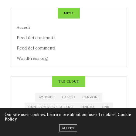
META
Accedi
Feed dei contenuti
Feed dei commenti
WordPress.org
TAG CLOUD
AZIENDE
CALCIO
CANZONI
CENTROMETEOITALIANO
CINEMA
CNR
Our site uses cookies. Learn more about our use of cookies:
Cookie
CODACONS
COLDIRETTI
CORONAVIRUS
Policy
COVID-19
EDITORIA
ESTRAZIONE MILLIONDAY
ACCEPT
ESTRAZIONE SUPERENALOTTO
EVENTI