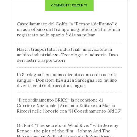
COMMENTI RECENTI
Castellammare del Golfo, la “Persona dell’anno” è
un astrofisico
su
Il campo magnetico più forte mai
registrato nello spazio è di una pulsar
Nastri trasportatori industriali: innovazione in
ambito industriale
su
Tecnologia e industria: l’uso
dei nastri trasportatori
In Sardegna l'ex mulino diventa centro di raccolta
sangue - Donatori h24
su
In Sardegna l’ex mulino
diventa centro di raccolta sangue
“Il coordinamento BRICS” la recensione di
Corriere Nazionale | Armando Editore
su
Marco
Ricceri nelle librerie con “Il Coordinamento BRICS”
On Rai 4 "The secrets of Wind River" with Jeremy
Renner: the plot of the film - Johnny And The
Hurricanes
su
Su Rai 4 “I segreti di Wind River”