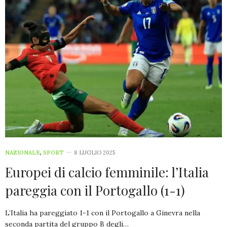
NAZIONALE
,
SPORT
8 LUGLIO 2025
Europei di calcio femminile: l’Italia
pareggia con il Portogallo (1-1)
L’Italia ha pareggiato 1-1 con il Portogallo a Ginevra nella
seconda partita del gruppo B degli…