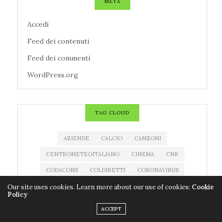
META
Accedi
Feed dei contenuti
Feed dei commenti
WordPress.org
TAG CLOUD
AZIENDE
CALCIO
CANZONI
CENTROMETEOITALIANO
CINEMA
CNR
CODACONS
COLDIRETTI
CORONAVIRUS
COVID-19
EDITORIA
ESTRAZIONE MILLIONDAY
Our site uses cookies. Learn more about our use of cookies:
Cookie
Policy
ESTRAZIONE SUPERENALOTTO
EVENTI
ACCEPT
FARMACI
FILM
IMPRESE
LIBRI