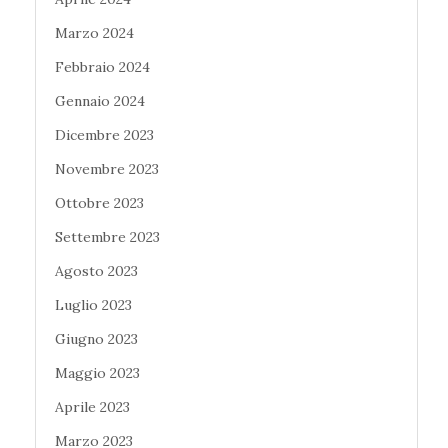
Marzo 2024
Febbraio 2024
Gennaio 2024
Dicembre 2023
Novembre 2023
Ottobre 2023
Settembre 2023
Agosto 2023
Luglio 2023
Giugno 2023
Maggio 2023
Aprile 2023
Marzo 2023