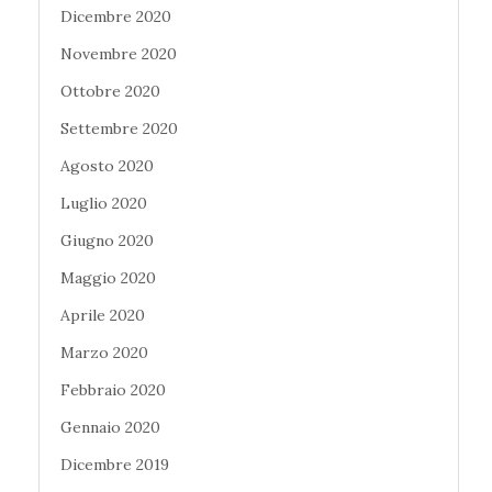
Dicembre 2020
Novembre 2020
Ottobre 2020
Settembre 2020
Agosto 2020
Luglio 2020
Giugno 2020
Maggio 2020
Aprile 2020
Marzo 2020
Febbraio 2020
Gennaio 2020
Dicembre 2019