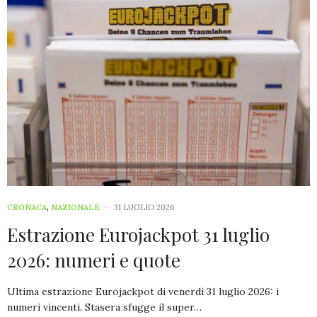
CRONACA
,
NAZIONALE
31 LUGLIO 2026
Estrazione Eurojackpot 31 luglio
2026: numeri e quote
Ultima estrazione Eurojackpot di venerdì 31 luglio 2026: i
numeri vincenti. Stasera sfugge il super…