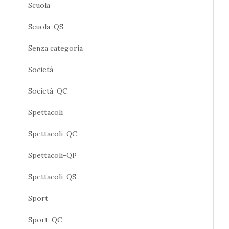
Scuola
Scuola-QS
Senza categoria
Società
Società-QC
Spettacoli
Spettacoli-QC
Spettacoli-QP
Spettacoli-QS
Sport
Sport-QC