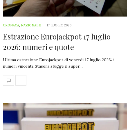
CRONACA
,
NAZIONALE
17 LUGLIO 2026
Estrazione Eurojackpot 17 luglio
2026: numeri e quote
Ultima estrazione Eurojackpot di venerdì 17 luglio 2026: i
numeri vincenti. Stasera sfugge il super…