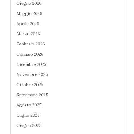
Giugno 2026
Maggio 2026
Aprile 2026
Marzo 2026
Febbraio 2026
Gennaio 2026
Dicembre 2025
Novembre 2025
Ottobre 2025
Settembre 2025
Agosto 2025
Luglio 2025
Giugno 2025