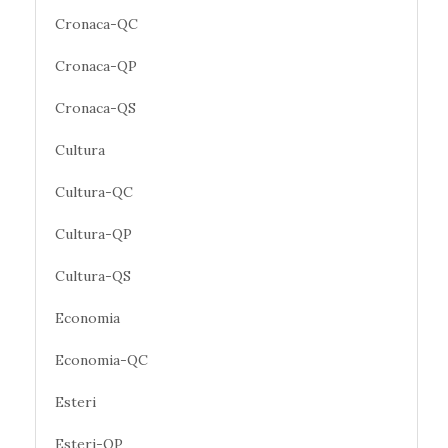
Cronaca-QC
Cronaca-QP
Cronaca-QS
Cultura
Cultura-QC
Cultura-QP
Cultura-QS
Economia
Economia-QC
Esteri
Esteri-QP