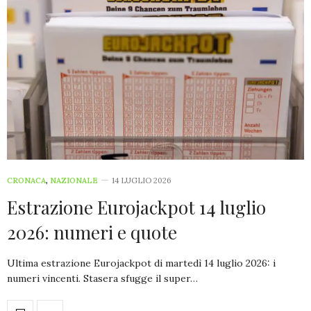
CRONACA
,
NAZIONALE
14 LUGLIO 2026
Estrazione Eurojackpot 14 luglio
2026: numeri e quote
Ultima estrazione Eurojackpot di martedì 14 luglio 2026: i
numeri vincenti. Stasera sfugge il super…