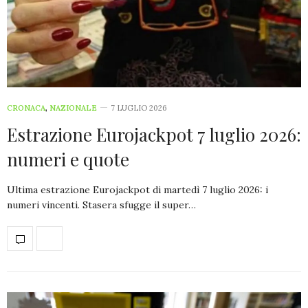
CRONACA
,
NAZIONALE
7 LUGLIO 2026
Estrazione Eurojackpot 7 luglio 2026:
numeri e quote
Ultima estrazione Eurojackpot di martedì 7 luglio 2026: i
numeri vincenti. Stasera sfugge il super…