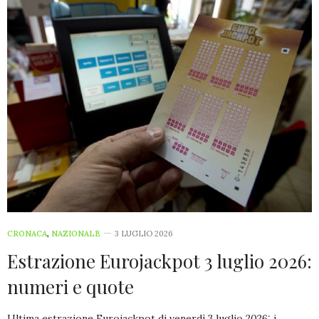
CRONACA
,
NAZIONALE
3 LUGLIO 2026
Estrazione Eurojackpot 3 luglio 2026:
numeri e quote
Ultima estrazione Eurojackpot di venerdì 3 luglio 2026: i