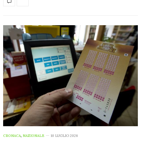
CRONACA
,
NAZIONALE
10 LUGLIO 2026