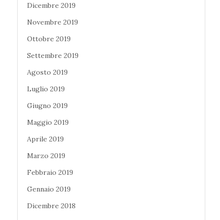
Dicembre 2019
Novembre 2019
Ottobre 2019
Settembre 2019
Agosto 2019
Luglio 2019
Giugno 2019
Maggio 2019
Aprile 2019
Marzo 2019
Febbraio 2019
Gennaio 2019
Dicembre 2018