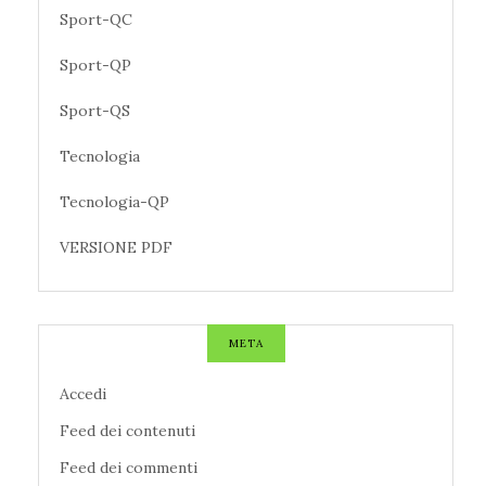
Sport-QC
Sport-QP
Sport-QS
Tecnologia
Tecnologia-QP
VERSIONE PDF
META
Accedi
Feed dei contenuti
Feed dei commenti