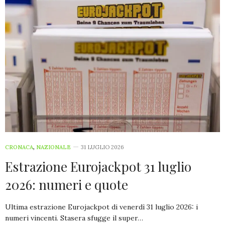
CRONACA
,
NAZIONALE
31 LUGLIO 2026
Estrazione Eurojackpot 31 luglio
2026: numeri e quote
Ultima estrazione Eurojackpot di venerdì 31 luglio 2026: i
numeri vincenti. Stasera sfugge il super…