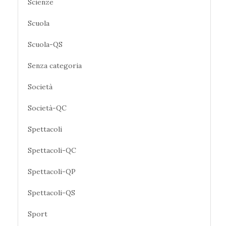
Scienze
Scuola
Scuola-QS
Senza categoria
Società
Società-QC
Spettacoli
Spettacoli-QC
Spettacoli-QP
Spettacoli-QS
Sport