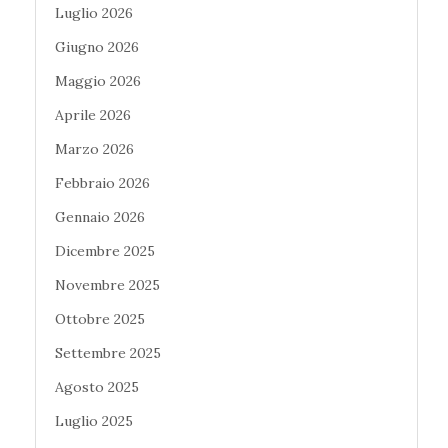
Luglio 2026
Giugno 2026
Maggio 2026
Aprile 2026
Marzo 2026
Febbraio 2026
Gennaio 2026
Dicembre 2025
Novembre 2025
Ottobre 2025
Settembre 2025
Agosto 2025
Luglio 2025