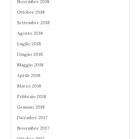
Novembre 2018
Ottobre 2018
Settembre 2018
Agosto 2018
Luglio 2018
Giugno 2018
Maggio 2018
Aprile 2018
Marzo 2018
Febbraio 2018
Gennaio 2018
Dicembre 2017
Novembre 2017
Ottobre 2017