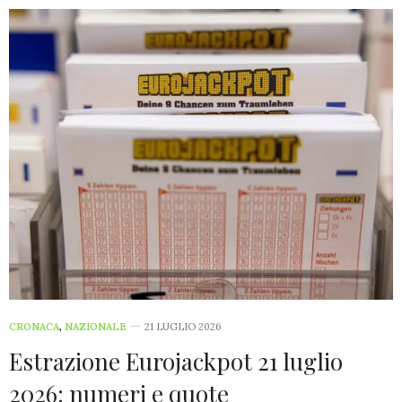
CRONACA
,
NAZIONALE
21 LUGLIO 2026
Estrazione Eurojackpot 21 luglio
2026: numeri e quote