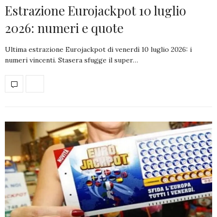
Estrazione Eurojackpot 10 luglio
2026: numeri e quote
Ultima estrazione Eurojackpot di venerdì 10 luglio 2026: i
numeri vincenti. Stasera sfugge il super…