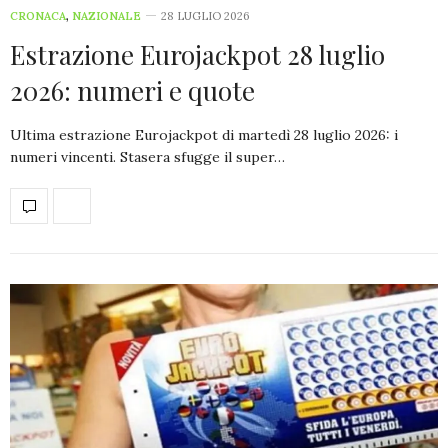
CRONACA
,
NAZIONALE
28 LUGLIO 2026
Estrazione Eurojackpot 28 luglio
2026: numeri e quote
Ultima estrazione Eurojackpot di martedì 28 luglio 2026: i
numeri vincenti. Stasera sfugge il super…