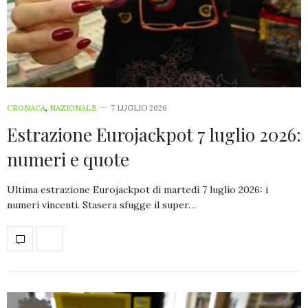
CRONACA
,
NAZIONALE
7 LUGLIO 2026
Estrazione Eurojackpot 7 luglio 2026:
numeri e quote
Ultima estrazione Eurojackpot di martedì 7 luglio 2026: i
numeri vincenti. Stasera sfugge il super…