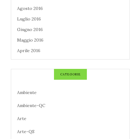
Agosto 2016
Luglio 2016
Giugno 2016
Maggio 2016
Aprile 2016
CATEGORIE
Ambiente
Ambiente-QC
Arte
Arte-QS