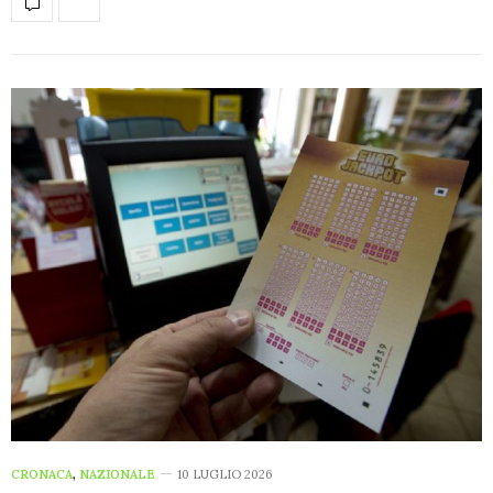
CRONACA
,
NAZIONALE
10 LUGLIO 2026