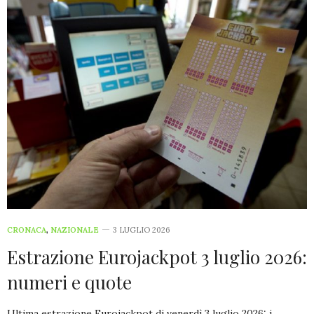
CRONACA
,
NAZIONALE
3 LUGLIO 2026
Estrazione Eurojackpot 3 luglio 2026:
numeri e quote
Ultima estrazione Eurojackpot di venerdì 3 luglio 2026: i