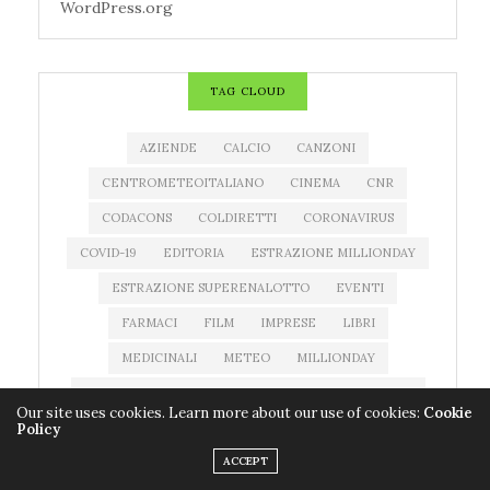
WordPress.org
TAG CLOUD
AZIENDE
CALCIO
CANZONI
CENTROMETEOITALIANO
CINEMA
CNR
CODACONS
COLDIRETTI
CORONAVIRUS
COVID-19
EDITORIA
ESTRAZIONE MILLIONDAY
ESTRAZIONE SUPERENALOTTO
EVENTI
FARMACI
FILM
IMPRESE
LIBRI
MEDICINALI
METEO
MILLIONDAY
MILLIONDAY LOTTOMATICA
MOSTRE
MUSICA
Our site uses cookies. Learn more about our use of cookies:
Cookie
Policy
NEWS MUSICA
NOTIZIATESTA
ACCEPT
PREVISIONI DEL TEMPO
PREVISIONI METEO