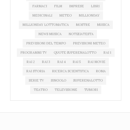
FARMACI
FILM
IMPRESE
LIBRI
MEDICINALI
METEO
MILLIONDAY
MILLIONDAY LOTTOMATICA
MOSTRE
MUSICA
NEWS MUSICA
NOTIZIATESTA
PREVISIONI DEL TEMPO
PREVISIONI METEO
PROGRAMMI TV
QUOTE SUPERENALOTTO
RAI 1
RAI 2
RAI 3
RAI 4
RAI 5
RAI MOVIE
RAI STORIA
RICERCA SCIENTIFICA
ROMA
SERIE TV
SINGOLO
SUPERENALOTTO
TEATRO
TELEVISIONE
TUMORI