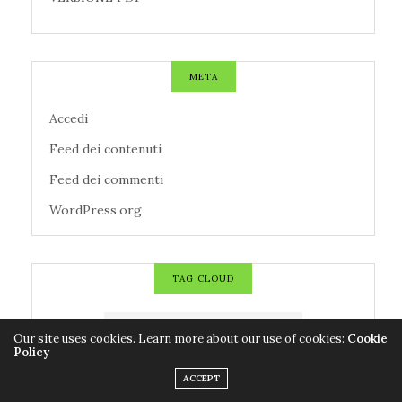
META
Accedi
Feed dei contenuti
Feed dei commenti
WordPress.org
TAG CLOUD
AZIENDE
CALCIO
CANZONI
Our site uses cookies. Learn more about our use of cookies:
Cookie
Policy
CENTROMETEOITALIANO
CINEMA
CNR
ACCEPT
CODACONS
COLDIRETTI
CORONAVIRUS