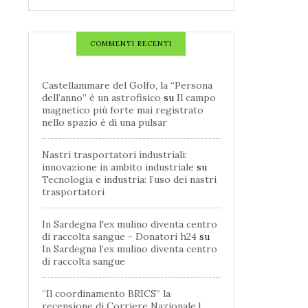
COMMENTI RECENTI
Castellammare del Golfo, la “Persona
dell’anno” è un astrofisico
su
Il campo
magnetico più forte mai registrato
nello spazio è di una pulsar
Nastri trasportatori industriali:
innovazione in ambito industriale
su
Tecnologia e industria: l’uso dei nastri
trasportatori
In Sardegna l'ex mulino diventa centro
di raccolta sangue - Donatori h24
su
In Sardegna l’ex mulino diventa centro
di raccolta sangue
“Il coordinamento BRICS” la
recensione di Corriere Nazionale |