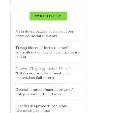
ARTICOLI RECENTI
Meta dovrà pagare 567 milioni per
danni dei social ai minori
Trump blocca il “birth tourism”:
controlli severi per chi vuol partorire
in Usa
Palazzo Chigi risponde a Madrid:
“L’Italia non accetta ultimatum o
imposizioni dall’estero”
Guccini, domani i funerali privati. A
Bologna sarà lutto cittadino
Benefici dei prodotti con acido
ialuronico per il viso