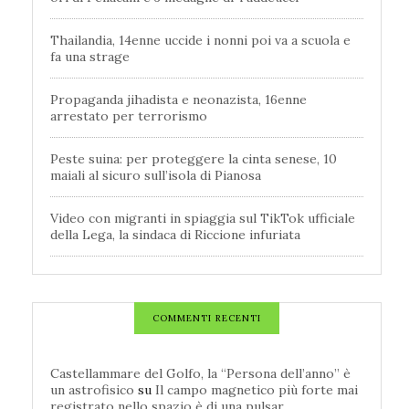
Thailandia, 14enne uccide i nonni poi va a scuola e
fa una strage
Propaganda jihadista e neonazista, 16enne
arrestato per terrorismo
Peste suina: per proteggere la cinta senese, 10
maiali al sicuro sull’isola di Pianosa
Video con migranti in spiaggia sul TikTok ufficiale
della Lega, la sindaca di Riccione infuriata
COMMENTI RECENTI
Castellammare del Golfo, la “Persona dell’anno” è
un astrofisico
su
Il campo magnetico più forte mai
registrato nello spazio è di una pulsar