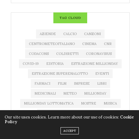
TAG CLOUD
AZIENDE
CALCIO
CANZONI
CENTROMETEOITALIANO
CINEMA
CNR
CODACONS
COLDIRETTI
CORONAVIRUS
COVID-19
EDITORIA
ESTRAZIONE MILLIONDAY
ESTRAZIONE SUPERENALOTTO
EVENTI
FARMACI
FILM
IMPRESE
LIBRI
MEDICINALI
METEO
MILLIONDAY
MILLIONDAY LOTTOMATICA
MOSTRE
MUSICA
NEWS MUSICA
NOTIZIATESTA
Our site uses cookies. Learn more about our use of cookies:
Cookie
Policy
PREVISIONI DEL TEMPO
PREVISIONI METEO
ACCEPT
PROGRAMMI TV
QUOTE SUPERENALOTTO
RAI 1