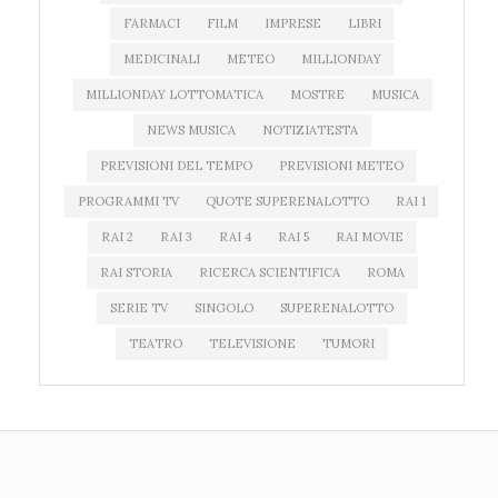
FARMACI
FILM
IMPRESE
LIBRI
MEDICINALI
METEO
MILLIONDAY
MILLIONDAY LOTTOMATICA
MOSTRE
MUSICA
NEWS MUSICA
NOTIZIATESTA
PREVISIONI DEL TEMPO
PREVISIONI METEO
PROGRAMMI TV
QUOTE SUPERENALOTTO
RAI 1
RAI 2
RAI 3
RAI 4
RAI 5
RAI MOVIE
RAI STORIA
RICERCA SCIENTIFICA
ROMA
SERIE TV
SINGOLO
SUPERENALOTTO
TEATRO
TELEVISIONE
TUMORI