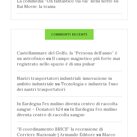
La commedia “Un fantastico via vai” nella notte su
Rai Movie: la trama
COMMENTI RECENTI
Castellammare del Golfo, la “Persona dell’anno” è
un astrofisico
su
Il campo magnetico più forte mai
registrato nello spazio è di una pulsar
Nastri trasportatori industriali: innovazione in
ambito industriale
su
Tecnologia e industria: l’uso
dei nastri trasportatori
In Sardegna l'ex mulino diventa centro di raccolta
sangue - Donatori h24
su
In Sardegna l’ex mulino
diventa centro di raccolta sangue
“Il coordinamento BRICS” la recensione di
Corriere Nazionale | Armando Editore
su
Marco