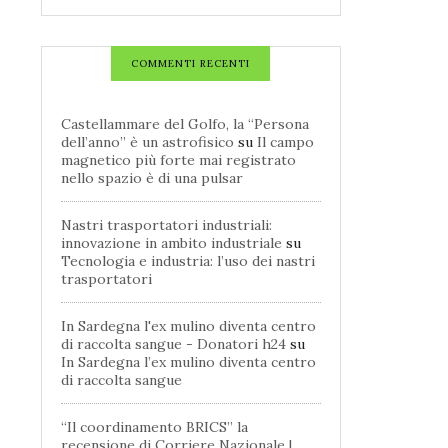
COMMENTI RECENTI
Castellammare del Golfo, la “Persona
dell’anno” è un astrofisico
su
Il campo
magnetico più forte mai registrato
nello spazio è di una pulsar
Nastri trasportatori industriali:
innovazione in ambito industriale
su
Tecnologia e industria: l’uso dei nastri
trasportatori
In Sardegna l'ex mulino diventa centro
di raccolta sangue - Donatori h24
su
In Sardegna l’ex mulino diventa centro
di raccolta sangue
“Il coordinamento BRICS” la
recensione di Corriere Nazionale |