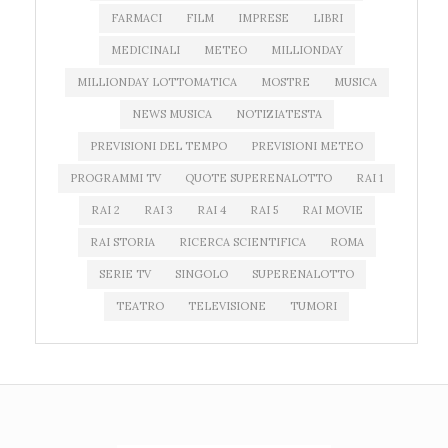
FARMACI
FILM
IMPRESE
LIBRI
MEDICINALI
METEO
MILLIONDAY
MILLIONDAY LOTTOMATICA
MOSTRE
MUSICA
NEWS MUSICA
NOTIZIATESTA
PREVISIONI DEL TEMPO
PREVISIONI METEO
PROGRAMMI TV
QUOTE SUPERENALOTTO
RAI 1
RAI 2
RAI 3
RAI 4
RAI 5
RAI MOVIE
RAI STORIA
RICERCA SCIENTIFICA
ROMA
SERIE TV
SINGOLO
SUPERENALOTTO
TEATRO
TELEVISIONE
TUMORI