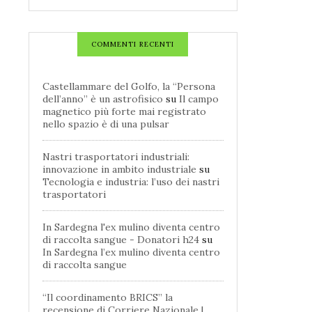
COMMENTI RECENTI
Castellammare del Golfo, la “Persona
dell’anno” è un astrofisico
su
Il campo
magnetico più forte mai registrato
nello spazio è di una pulsar
Nastri trasportatori industriali:
innovazione in ambito industriale
su
Tecnologia e industria: l’uso dei nastri
trasportatori
In Sardegna l'ex mulino diventa centro
di raccolta sangue - Donatori h24
su
In Sardegna l’ex mulino diventa centro
di raccolta sangue
“Il coordinamento BRICS” la
recensione di Corriere Nazionale |