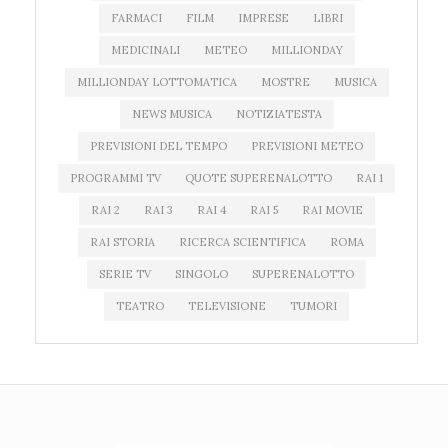
FARMACI
FILM
IMPRESE
LIBRI
MEDICINALI
METEO
MILLIONDAY
MILLIONDAY LOTTOMATICA
MOSTRE
MUSICA
NEWS MUSICA
NOTIZIATESTA
PREVISIONI DEL TEMPO
PREVISIONI METEO
PROGRAMMI TV
QUOTE SUPERENALOTTO
RAI 1
RAI 2
RAI 3
RAI 4
RAI 5
RAI MOVIE
RAI STORIA
RICERCA SCIENTIFICA
ROMA
SERIE TV
SINGOLO
SUPERENALOTTO
TEATRO
TELEVISIONE
TUMORI