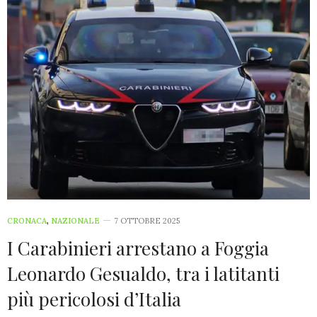
CRONACA
,
NAZIONALE
7 OTTOBRE 2025
I Carabinieri arrestano a Foggia
Leonardo Gesualdo, tra i latitanti
più pericolosi d’Italia