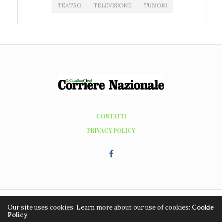
TEATRO
TELEVISIONE
TUMORI
CONTATTI
PRIVACY POLICY
Our site uses cookies. Learn more about our use of cookies:
Cookie
Copyright ©2016 - 2026, Editrice Grafic Coop. Tutti i diritti riservati. Hosting
Policy
WordPress by
managedserver.it