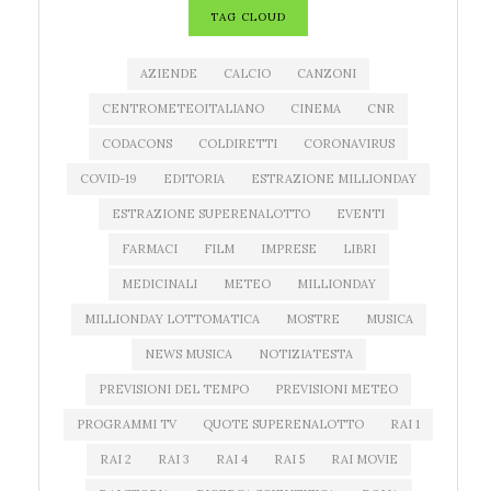
TAG CLOUD
AZIENDE
CALCIO
CANZONI
CENTROMETEOITALIANO
CINEMA
CNR
CODACONS
COLDIRETTI
CORONAVIRUS
COVID-19
EDITORIA
ESTRAZIONE MILLIONDAY
ESTRAZIONE SUPERENALOTTO
EVENTI
FARMACI
FILM
IMPRESE
LIBRI
MEDICINALI
METEO
MILLIONDAY
MILLIONDAY LOTTOMATICA
MOSTRE
MUSICA
NEWS MUSICA
NOTIZIATESTA
PREVISIONI DEL TEMPO
PREVISIONI METEO
PROGRAMMI TV
QUOTE SUPERENALOTTO
RAI 1
RAI 2
RAI 3
RAI 4
RAI 5
RAI MOVIE