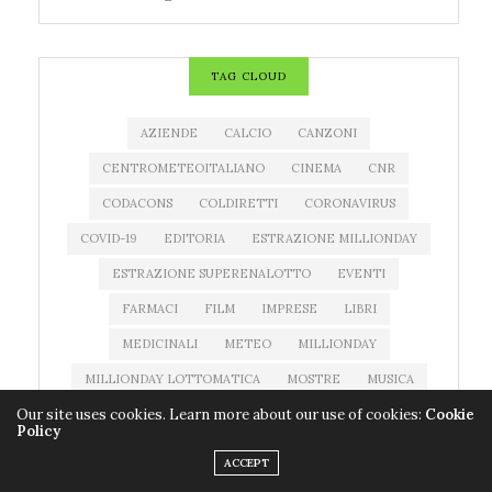
TAG CLOUD
AZIENDE
CALCIO
CANZONI
CENTROMETEOITALIANO
CINEMA
CNR
CODACONS
COLDIRETTI
CORONAVIRUS
COVID-19
EDITORIA
ESTRAZIONE MILLIONDAY
ESTRAZIONE SUPERENALOTTO
EVENTI
FARMACI
FILM
IMPRESE
LIBRI
MEDICINALI
METEO
MILLIONDAY
MILLIONDAY LOTTOMATICA
MOSTRE
MUSICA
Our site uses cookies. Learn more about our use of cookies:
Cookie
NEWS MUSICA
NOTIZIATESTA
Policy
PREVISIONI DEL TEMPO
PREVISIONI METEO
ACCEPT
PROGRAMMI TV
QUOTE SUPERENALOTTO
RAI 1