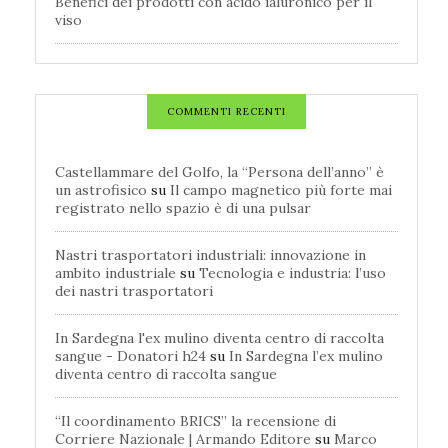
Benefici dei prodotti con acido ialuronico per il
viso
COMMENTI RECENTI
Castellammare del Golfo, la “Persona dell’anno” è
un astrofisico
su
Il campo magnetico più forte mai
registrato nello spazio è di una pulsar
Nastri trasportatori industriali: innovazione in
ambito industriale
su
Tecnologia e industria: l’uso
dei nastri trasportatori
In Sardegna l'ex mulino diventa centro di raccolta
sangue - Donatori h24
su
In Sardegna l’ex mulino
diventa centro di raccolta sangue
“Il coordinamento BRICS” la recensione di
Corriere Nazionale | Armando Editore
su
Marco