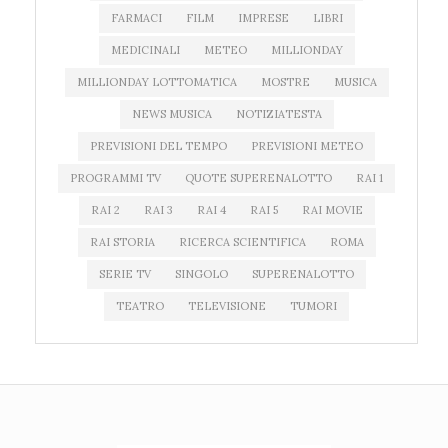
FARMACI
FILM
IMPRESE
LIBRI
MEDICINALI
METEO
MILLIONDAY
MILLIONDAY LOTTOMATICA
MOSTRE
MUSICA
NEWS MUSICA
NOTIZIATESTA
PREVISIONI DEL TEMPO
PREVISIONI METEO
PROGRAMMI TV
QUOTE SUPERENALOTTO
RAI 1
RAI 2
RAI 3
RAI 4
RAI 5
RAI MOVIE
RAI STORIA
RICERCA SCIENTIFICA
ROMA
SERIE TV
SINGOLO
SUPERENALOTTO
TEATRO
TELEVISIONE
TUMORI