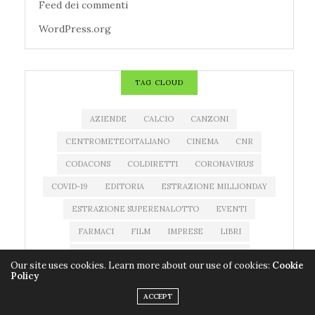
Feed dei commenti
WordPress.org
TAG CLOUD
AZIENDE
CALCIO
CANZONI
CENTROMETEOITALIANO
CINEMA
CNR
CODACONS
COLDIRETTI
CORONAVIRUS
COVID-19
EDITORIA
ESTRAZIONE MILLIONDAY
ESTRAZIONE SUPERENALOTTO
EVENTI
FARMACI
FILM
IMPRESE
LIBRI
MEDICINALI
METEO
MILLIONDAY
Our site uses cookies. Learn more about our use of cookies:
Cookie
Policy
MILLIONDAY LOTTOMATICA
MOSTRE
MUSICA
ACCEPT
NEWS MUSICA
NOTIZIATESTA