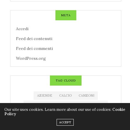
META
Accedi
Feed dei contenuti
Feed dei commenti
WordPress.org
TAG CLOUD
AZIENDE
CALCIO
CANZONI
CENTROMETEOITALIANO
CINEMA
CNR
Our site uses cookies. Learn more about our use of cookies:
Cookie
Policy
CODACONS
COLDIRETTI
CORONAVIRUS
ACCEPT
COVID-19
EDITORIA
ESTRAZIONE MILLIONDAY