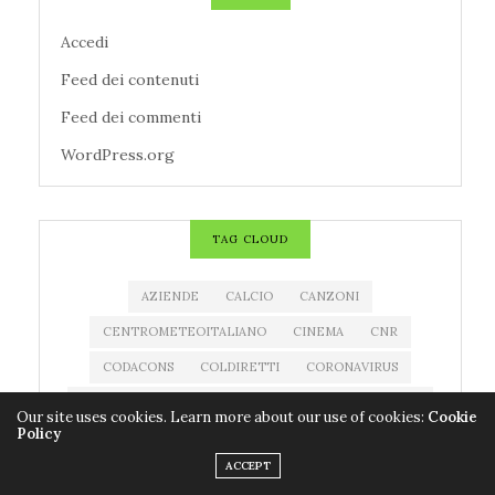
Accedi
Feed dei contenuti
Feed dei commenti
WordPress.org
TAG CLOUD
AZIENDE
CALCIO
CANZONI
CENTROMETEOITALIANO
CINEMA
CNR
CODACONS
COLDIRETTI
CORONAVIRUS
COVID-19
EDITORIA
ESTRAZIONE MILLIONDAY
Our site uses cookies. Learn more about our use of cookies:
Cookie
Policy
ESTRAZIONE SUPERENALOTTO
EVENTI
ACCEPT
FARMACI
FILM
IMPRESE
LIBRI