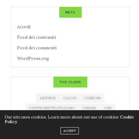
META
Accedi
Feed dei contenuti
Feed dei commenti
WordPress.org
TAG CLOUD
AZIENDE
CALCIO
CANZONI
CENTROMETEOITALIANO
CINEMA
CNR
Our site uses cookies. Learn more about our use of cookies:
Cookie
CODACONS
COLDIRETTI
CORONAVIRUS
Policy
COVID-19
EDITORIA
ESTRAZIONE MILLIONDAY
ACCEPT
ESTRAZIONE SUPERENALOTTO
EVENTI