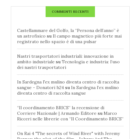
COMMENTI RECENTI
Castellammare del Golfo, la “Persona dell’anno” è
un astrofisico
su
Il campo magnetico più forte mai
registrato nello spazio è di una pulsar
Nastri trasportatori industriali: innovazione in
ambito industriale
su
Tecnologia e industria: l’uso
dei nastri trasportatori
In Sardegna l'ex mulino diventa centro di raccolta
sangue - Donatori h24
su
In Sardegna l’ex mulino
diventa centro di raccolta sangue
“Il coordinamento BRICS” la recensione di
Corriere Nazionale | Armando Editore
su
Marco
Ricceri nelle librerie con “Il Coordinamento BRICS”
On Rai 4 "The secrets of Wind River" with Jeremy
Renner: the plot of the film - Johnny And The