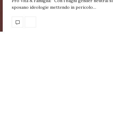
Pro Vita & Famiglia: “Con i bagni gender neutral si
sposano ideologie mettendo in pericolo…