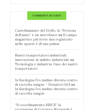
COMMENTI RECENTI
Castellammare del Golfo, la “Persona
dell’anno” è un astrofisico
su
Il campo
magnetico più forte mai registrato
nello spazio è di una pulsar
Nastri trasportatori industriali:
innovazione in ambito industriale
su
Tecnologia e industria: l’uso dei nastri
trasportatori
In Sardegna l'ex mulino diventa centro
di raccolta sangue - Donatori h24
su
In Sardegna l’ex mulino diventa centro
di raccolta sangue
“Il coordinamento BRICS” la
recensione di Corriere Nazionale |