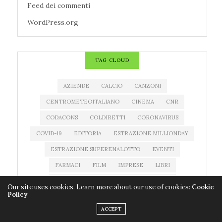
Feed dei commenti
WordPress.org
TAG CLOUD
AZIENDE
CALCIO
CANZONI
CENTROMETEOITALIANO
CINEMA
CNR
CODACONS
COLDIRETTI
CORONAVIRUS
COVID-19
EDITORIA
ESTRAZIONE MILLIONDAY
ESTRAZIONE SUPERENALOTTO
EVENTI
FARMACI
FILM
IMPRESE
LIBRI
MEDICINALI
METEO
MILLIONDAY
Our site uses cookies. Learn more about our use of cookies:
Cookie
Policy
MILLIONDAY LOTTOMATICA
MOSTRE
MUSICA
ACCEPT
NEWS MUSICA
NOTIZIATESTA