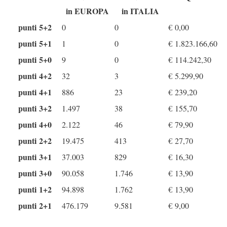
in EUROPA
in ITALIA
punti 5+2
0
0
€
0,00
punti 5+1
1
0
€
1.823.166,60
punti 5+0
9
0
€
114.242,30
punti 4+2
32
3
€
5.299,90
punti 4+1
886
23
€
239,20
punti 3+2
1.497
38
€
155,70
punti 4+0
2.122
46
€
79,90
punti 2+2
19.475
413
€
27,70
punti 3+1
37.003
829
€
16,30
punti 3+0
90.058
1.746
€
13,90
punti 1+2
94.898
1.762
€
13,90
punti 2+1
476.179
9.581
€
9,00