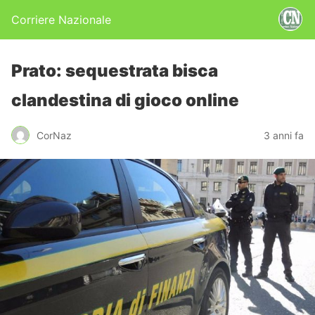
Corriere Nazionale
Prato: sequestrata bisca
clandestina di gioco online
CorNaz
3 anni fa