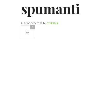
spumanti
14 MAGGIO 2022
by
CORNAZ
0