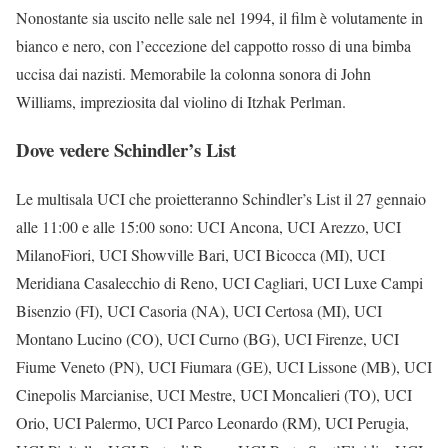
Nonostante sia uscito nelle sale nel 1994, il film è volutamente in
bianco e nero, con l’eccezione del cappotto rosso di una bimba
uccisa dai nazisti. Memorabile la colonna sonora di John
Williams, impreziosita dal violino di Itzhak Perlman.
Dove vedere Schindler’s List
Le multisala UCI che proietteranno Schindler’s List il 27 gennaio
alle 11:00 e alle 15:00 sono: UCI Ancona, UCI Arezzo, UCI
MilanoFiori, UCI Showville Bari, UCI Bicocca (MI), UCI
Meridiana Casalecchio di Reno, UCI Cagliari, UCI Luxe Campi
Bisenzio (FI), UCI Casoria (NA), UCI Certosa (MI), UCI
Montano Lucino (CO), UCI Curno (BG), UCI Firenze, UCI
Fiume Veneto (PN), UCI Fiumara (GE), UCI Lissone (MB), UCI
Cinepolis Marcianise, UCI Mestre, UCI Moncalieri (TO), UCI
Orio, UCI Palermo, UCI Parco Leonardo (RM), UCI Perugia,