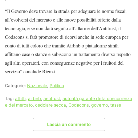
“Il Governo deve trovare la strada per adeguare le norme fiscali
all’evolversi del mercato e alle nuove possibilità offerte dalla
tecnologia, e se non darà seguito all’allarme dell’Antitrust, il
Codacons si farà promotore di ricorsi anche in sede europea per
conto di tutti coloro che tramite Airbnb o piattaforme simili
affittano case o stanze e subiscono un trattamento diverso rispetto
agli altri operatori, con conseguenze negative per i fruitori del
servizio” conclude Rienzi.
Categorie:
Nazionale
,
Politica
Tag:
affitti
,
airbnb
,
antitrust
,
autorità garante della concorrenza
e del mercato
,
cedolare secca
,
Codacons
,
governo
,
tasse
Lascia un commento