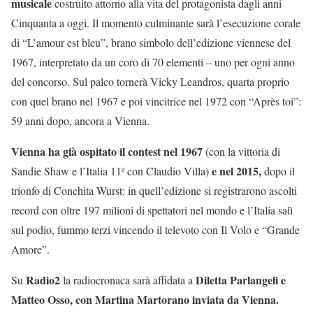
musicale
costruito attorno alla vita del protagonista dagli anni
Cinquanta a oggi. Il momento culminante sarà l’esecuzione corale
di “L’amour est bleu”, brano simbolo dell’edizione viennese del
1967, interpretato da un coro di 70 elementi – uno per ogni anno
del concorso. Sul palco tornerà Vicky Leandros, quarta proprio
con quel brano nel 1967 e poi vincitrice nel 1972 con “Après toi”:
59 anni dopo, ancora a Vienna.
Vienna ha già ospitato il contest nel 1967
(con la vittoria di
e nel 2015,
Sandie Shaw e l’Italia 11ª con Claudio Villa)
dopo il
trionfo di Conchita Wurst: in quell’edizione si registrarono ascolti
record con oltre 197 milioni di spettatori nel mondo e l’Italia salì
sul podio, fummo terzi vincendo il televoto con Il Volo e “Grande
Amore”.
Radio2
Diletta Parlangeli e
Su
la radiocronaca sarà affidata a
Matteo Osso, con Martina Martorano inviata da Vienna.