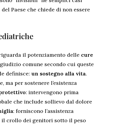
sono “invisibili” né semplici casi
te del Paese che chiede di non essere
Pediatriche
e riguarda il potenziamento delle
cure
pregiudizio comune secondo cui queste
 le definisce:
un sostegno alla vita
.
, ma per sostenere l’esistenza
protettivo
: intervengono prima
bale che include sollievo dal dolore
iglia
: forniscono l’assistenza
il crollo dei genitori sotto il peso