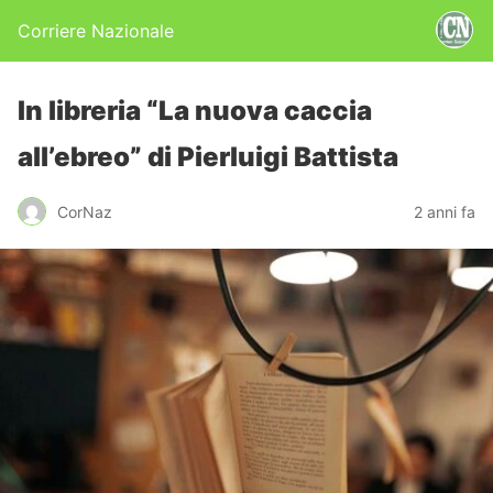
Corriere Nazionale
In libreria “La nuova caccia
all’ebreo” di Pierluigi Battista
CorNaz
2 anni fa