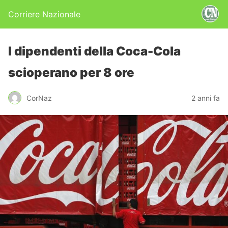
Corriere Nazionale
I dipendenti della Coca-Cola
scioperano per 8 ore
CorNaz
2 anni fa