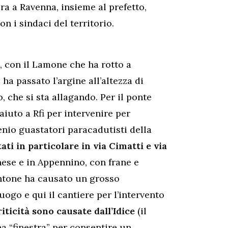
a a Ravenna, insieme al prefetto,
n i sindaci del territorio.
, con il Lamone che ha rotto a
ha passato l’argine all’altezza di
, che si sta allagando. Per il ponte
’aiuto a Rfi per intervenire per
enio guastatori paracadutisti della
ti in particolare in via Cimatti e via
gnese e in Appennino, con frane e
Montone ha causato un grosso
uogo e qui il cantiere per l’intervento
iticità sono causate dall’Idice
(il
na “finestra” per consentire un