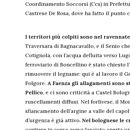
Coordinamento Soccorsi (Ccs) in Prefettur
Castrese De Rosa, dove ha fatto il punto co
I territori più colpiti sono nel ravennate
Traversara di Bagnacavallo, e il Senio che 
Cotignola, con l’acqua defluita verso Lugo
ferroviario di Boncellino è stato chiesto l
rimuovere il legname: qui è al lavoro il G
Folgore.
A Faenza gli allagamenti sono sta
Pellico
, e ci sono criticità a Castel Bolo
ruscellamenti diffusi. Nel forlivese, il 
sfiancamento dell’argine a valle del capol
d’urgenza è già attivo.
Nel bolognese le cr
cantiere in corso aveva lasciato aperta u