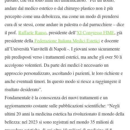
andare dal medico estetico o dal chirurgo plastico non è più
percepito come una debolezza, ma come un modo di prendersi
cura di se stessi, come andare in palestra o dal parrucchiere – dice
il prof.
Raffaele Rauso
, presidente dell’
XI Congresso FIME
, già
presidente della
Federazione Italiana Medici Estetici
e docente
all’Università Vanvitelli di Napoli -. I giovani sono sicuramente
più predisposti verso i trattamenti estetici, ma anche gli over 50 li
accolgono volentieri. Da parte dei medici è necessario un
approccio personalizzato, ascoltando i pazienti, le loro richieste e
anche eventuali timori. In questo modo si riesce a raggiungere il
risultato desiderato”.
Fondamentale è la conoscenza dei nuovi trattamenti e un
aggiornamento costante sulle pubblicazioni scientifiche: “Negli
ultimi 20 anni la medicina estetica ha rivoluzionato il mondo della
bellezza: nel 2023 si sono registrati nel mondo 35 milioni di
procedure estetiche, di cui oltre 19 milioni di medicina (8.8