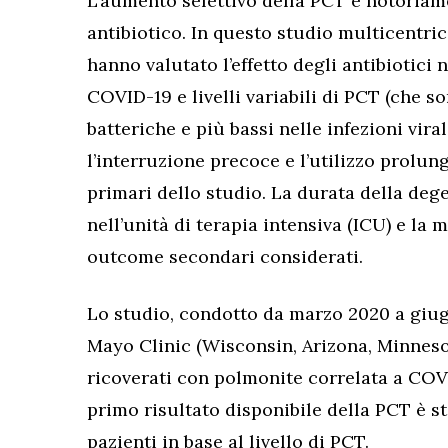
L’aumento selettivo della PCT è notoriam
antibiotico. In questo studio multicentric
hanno valutato l’effetto degli antibiotici
COVID-19 e livelli variabili di PCT (che so
batteriche e più bassi nelle infezioni virali
l’interruzione precoce e l’utilizzo prolun
primari dello studio. La durata della de
nell’unità di terapia intensiva (ICU) e la m
outcome secondari considerati.
Lo studio, condotto da marzo 2020 a giugn
Mayo Clinic (Wisconsin, Arizona, Minnesot
ricoverati con polmonite correlata a COVID-
primo risultato disponibile della PCT è sta
pazienti in base al livello di PCT.