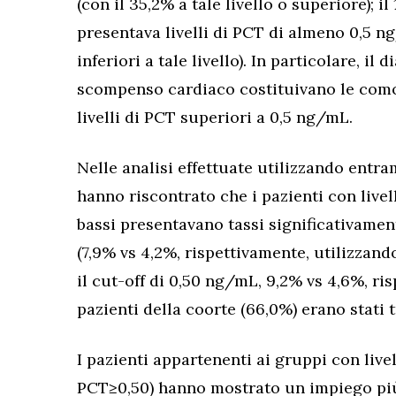
(con il 35,2% a tale livello o superiore); i
presentava livelli di PCT di almeno 0,5 ng
inferiori a tale livello). In particolare, il
scompenso cardiaco costituivano le comor
livelli di PCT superiori a 0,5 ng/mL.
Nelle analisi effettuate utilizzando entramb
hanno riscontrato che i pazienti con livell
bassi presentavano tassi significativament
(7,9% vs 4,2%, rispettivamente, utilizzand
il cut-off di 0,50 ng/mL, 9,2% vs 4,6%, ri
pazienti della coorte (66,0%) erano stati t
I pazienti appartenenti ai gruppi con live
PCT≥0,50) hanno mostrato un impiego più