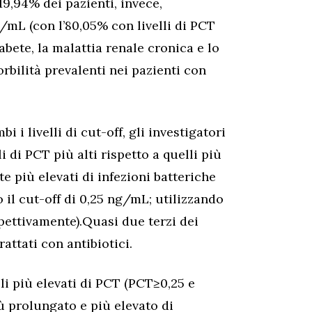
l 19,94% dei pazienti, invece,
/mL (con l’80,05% con livelli di PCT
 diabete, la malattia renale cronica e lo
bilità prevalenti nei pazienti con
i i livelli di cut-off, gli investigatori
i di PCT più alti rispetto a quelli più
e più elevati di infezioni batteriche
o il cut-off di 0,25 ng/mL; utilizzando
spettivamente).Quasi due terzi dei
rattati con antibiotici.
lli più elevati di PCT (PCT≥0,25 e
 prolungato e più elevato di