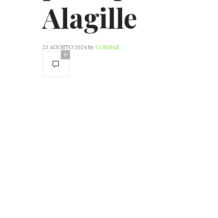
Alagille
23 AGOSTO 2024
by
CORNAZ
0