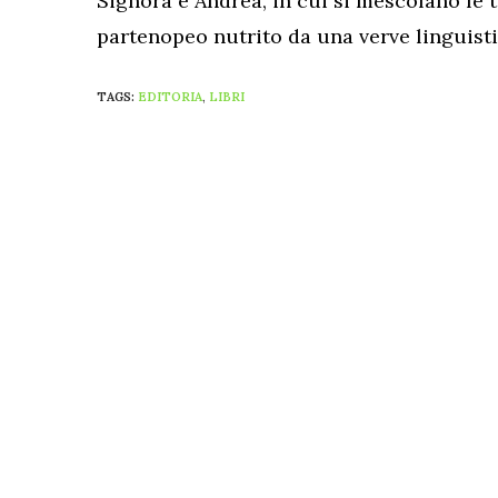
Signora e Andrea, in cui si mescolano le 
partenopeo nutrito da una verve linguistic
TAGS:
EDITORIA
,
LIBRI