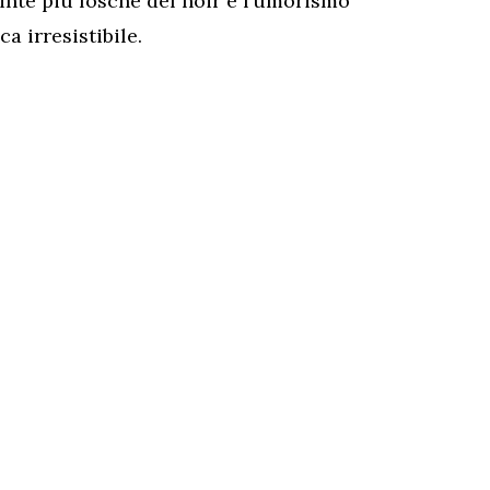
tinte più fosche del noir e l’umorismo
a irresistibile.