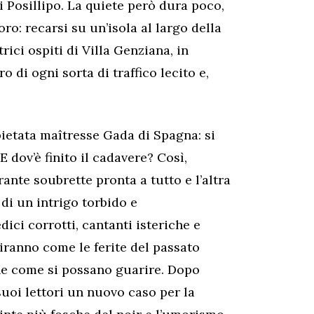
di Posillipo. La quiete però dura poco,
o: recarsi su un’isola al largo della
trici ospiti di Villa Genziana, in
o di ogni sorta di traffico lecito e,
pietata maîtresse Gada di Spagna: si
 dov’è finito il cadavere? Così,
rante soubrette pronta a tutto e l’altra
di un intrigo torbido e
dici corrotti, cantanti isteriche e
riranno come le ferite del passato
he come si possano guarire. Dopo
 suoi lettori un nuovo caso per la